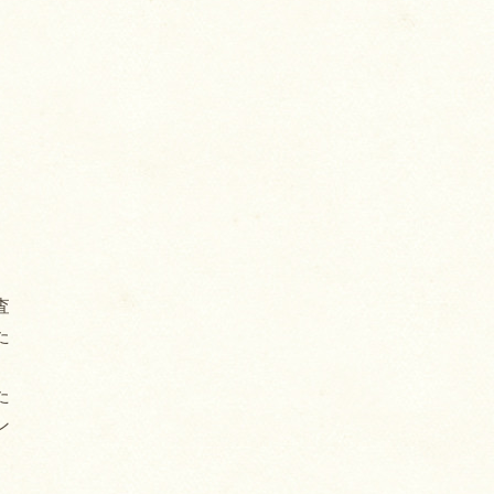
査
た
た
ン