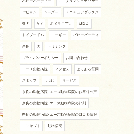
パピーパーティー
ミニチュアシュナウザー
パピヨン
シーズー
ミニチュアダックス
柴犬
MIX
ポメラニアン
MIX犬
トイプードル
コーギー
パピーパーティ
奈良
犬
トリミング
プライバシーポリシー
お問い合わせ
エース動物病院
アクセス
よくある質問
スタッフ
しつけ
サービス
奈良の動物病院･エース動物病院のお客様の声
奈良の動物病院･エース動物病院の評判
奈良の動物病院･エース動物病院の口コミ情報
コンセプト
動物病院