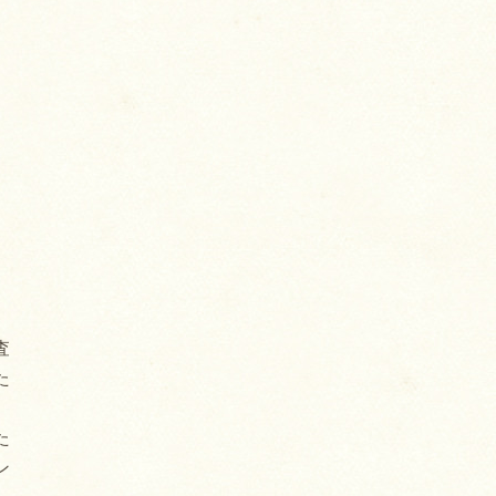
査
た
た
ン