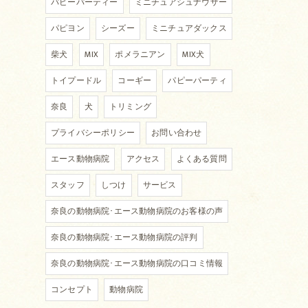
パピーパーティー
ミニチュアシュナウザー
パピヨン
シーズー
ミニチュアダックス
柴犬
MIX
ポメラニアン
MIX犬
トイプードル
コーギー
パピーパーティ
奈良
犬
トリミング
プライバシーポリシー
お問い合わせ
エース動物病院
アクセス
よくある質問
スタッフ
しつけ
サービス
奈良の動物病院･エース動物病院のお客様の声
奈良の動物病院･エース動物病院の評判
奈良の動物病院･エース動物病院の口コミ情報
コンセプト
動物病院