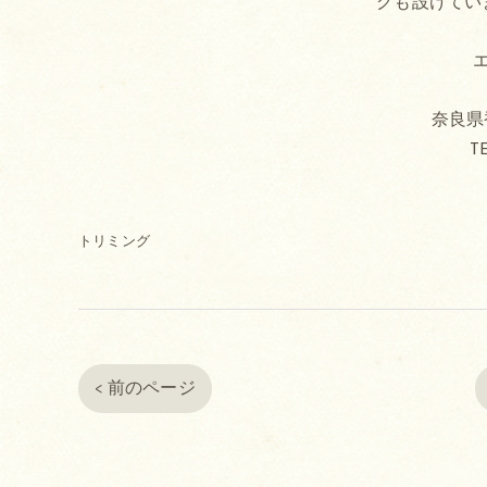
グも設けてい
奈良県香
TE
トリミング
< 前のページ