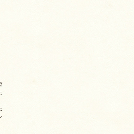
査
た
た
ン