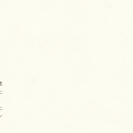
査
た
た
ン