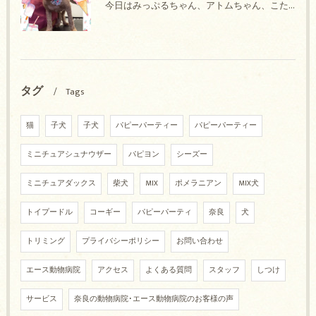
今日はみっぷるちゃん、アトムちゃん、こたろうちゃん、ルルちゃん、アンジュちゃん、がぶちゃんのトリミングの紹介です【奈良のエース動物病院】
タグ
Tags
猫
子犬
子犬
パピーパーティー
パピーパーティー
ミニチュアシュナウザー
パピヨン
シーズー
ミニチュアダックス
柴犬
MIX
ポメラニアン
MIX犬
トイプードル
コーギー
パピーパーティ
奈良
犬
トリミング
プライバシーポリシー
お問い合わせ
エース動物病院
アクセス
よくある質問
スタッフ
しつけ
サービス
奈良の動物病院･エース動物病院のお客様の声