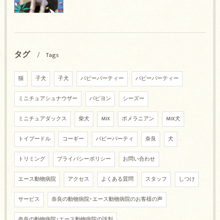
タグ
Tags
猫
子犬
子犬
パピーパーティー
パピーパーティー
ミニチュアシュナウザー
パピヨン
シーズー
ミニチュアダックス
柴犬
MIX
ポメラニアン
MIX犬
トイプードル
コーギー
パピーパーティ
奈良
犬
トリミング
プライバシーポリシー
お問い合わせ
エース動物病院
アクセス
よくある質問
スタッフ
しつけ
サービス
奈良の動物病院･エース動物病院のお客様の声
奈良の動物病院･エース動物病院の評判