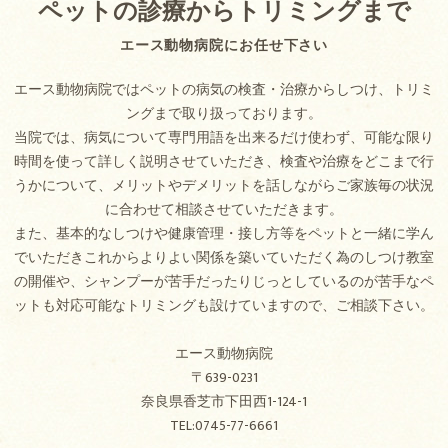
ペットの診療からトリミングまで
エース動物病院にお任せ下さい
エース動物病院ではペットの病気の検査・治療からしつけ、トリミ
ングまで取り扱っております。
当院では、病気について専門用語を出来るだけ使わず、可能な限り
時間を使って詳しく説明させていただき、検査や治療をどこまで行
うかについて、メリットやデメリットを話しながらご家族毎の状況
に合わせて相談させていただきます。
また、基本的なしつけや健康管理・接し方等をペットと一緒に学ん
でいただきこれからよりよい関係を築いていただく為のしつけ教室
の開催や、シャンプーが苦手だったりじっとしているのが苦手なペ
ットも対応可能なトリミングも設けていますので、ご相談下さい。
エース動物病院
〒639-0231
奈良県香芝市下田西1-124-1
TEL:0745-77-6661