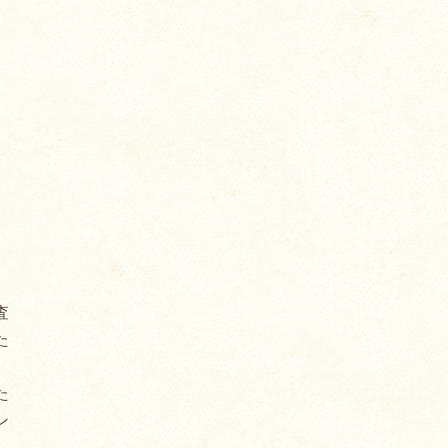
査
た
た
ン