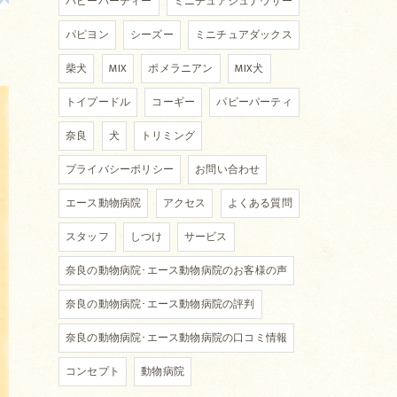
パピーパーティー
ミニチュアシュナウザー
パピヨン
シーズー
ミニチュアダックス
柴犬
MIX
ポメラニアン
MIX犬
トイプードル
コーギー
パピーパーティ
奈良
犬
トリミング
プライバシーポリシー
お問い合わせ
エース動物病院
アクセス
よくある質問
スタッフ
しつけ
サービス
奈良の動物病院･エース動物病院のお客様の声
奈良の動物病院･エース動物病院の評判
奈良の動物病院･エース動物病院の口コミ情報
コンセプト
動物病院