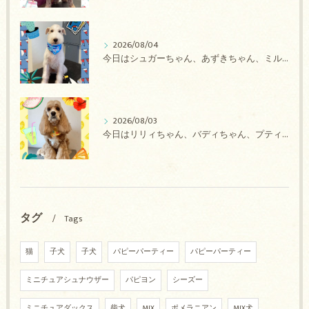
2026/08/04
今日はシュガーちゃん、あずきちゃん、ミルキーちゃん、コロンちゃん、ココちゃんのトリミングの紹介です【奈良のエース動物病院】
2026/08/03
今日はリリィちゃん、バディちゃん、プティちゃん、ナッツちゃん、レンちゃんのトリミングの紹介です【奈良のエース動物病院】
タグ
Tags
猫
子犬
子犬
パピーパーティー
パピーパーティー
ミニチュアシュナウザー
パピヨン
シーズー
ミニチュアダックス
柴犬
MIX
ポメラニアン
MIX犬