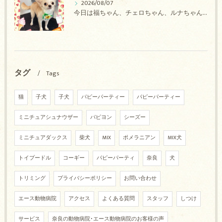
2026/08/07
今日は福ちゃん、チェロちゃん、ルナちゃん、Royちゃん、アネラちゃん、ポコちゃんのトリミングの紹介です【奈良のエース動物病院】
タグ
Tags
猫
子犬
子犬
パピーパーティー
パピーパーティー
ミニチュアシュナウザー
パピヨン
シーズー
ミニチュアダックス
柴犬
MIX
ポメラニアン
MIX犬
トイプードル
コーギー
パピーパーティ
奈良
犬
トリミング
プライバシーポリシー
お問い合わせ
エース動物病院
アクセス
よくある質問
スタッフ
しつけ
サービス
奈良の動物病院･エース動物病院のお客様の声