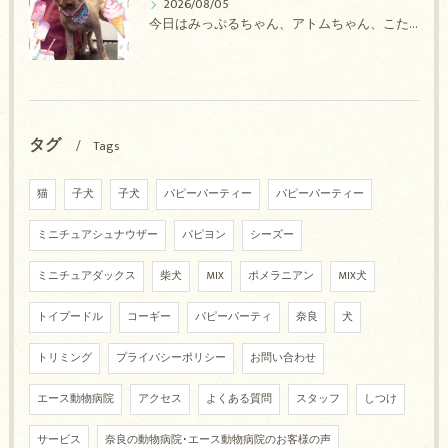
2026/08/05
今日はみっぷるちゃん、アトムちゃん、こたろうちゃん、ルルちゃん、アンジュちゃん、がぶちゃんのトリミングの紹介です【奈良のエース動物病院】
タグ
Tags
猫
子犬
子犬
パピーパーティー
パピーパーティー
ミニチュアシュナウザー
パピヨン
シーズー
ミニチュアダックス
柴犬
MIX
ポメラニアン
MIX犬
トイプードル
コーギー
パピーパーティ
奈良
犬
トリミング
プライバシーポリシー
お問い合わせ
エース動物病院
アクセス
よくある質問
スタッフ
しつけ
サービス
奈良の動物病院･エース動物病院のお客様の声