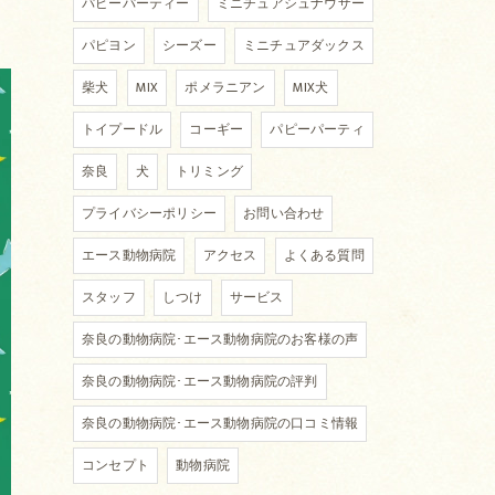
パピーパーティー
ミニチュアシュナウザー
パピヨン
シーズー
ミニチュアダックス
柴犬
MIX
ポメラニアン
MIX犬
トイプードル
コーギー
パピーパーティ
奈良
犬
トリミング
プライバシーポリシー
お問い合わせ
エース動物病院
アクセス
よくある質問
スタッフ
しつけ
サービス
奈良の動物病院･エース動物病院のお客様の声
奈良の動物病院･エース動物病院の評判
奈良の動物病院･エース動物病院の口コミ情報
コンセプト
動物病院