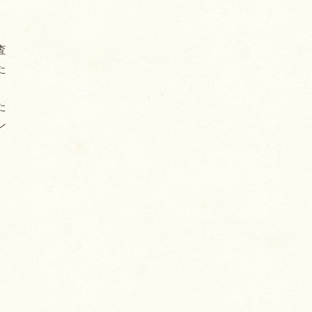
査
た
た
ン