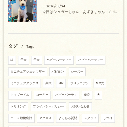
2026/08/04
今日はシュガーちゃん、あずきちゃん、ミルキーちゃん、コロンちゃん、ココちゃんのトリミングの紹介です【奈良のエース動物病院】
タグ
Tags
猫
子犬
子犬
パピーパーティー
パピーパーティー
ミニチュアシュナウザー
パピヨン
シーズー
ミニチュアダックス
柴犬
MIX
ポメラニアン
MIX犬
トイプードル
コーギー
パピーパーティ
奈良
犬
トリミング
プライバシーポリシー
お問い合わせ
エース動物病院
アクセス
よくある質問
スタッフ
しつけ