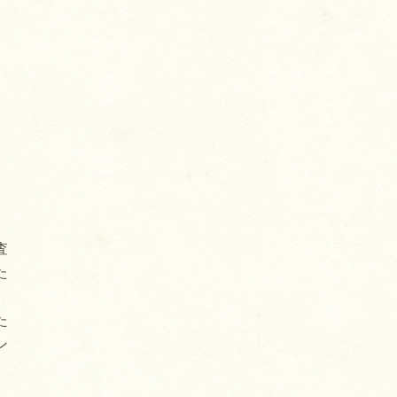
査
た
た
ン