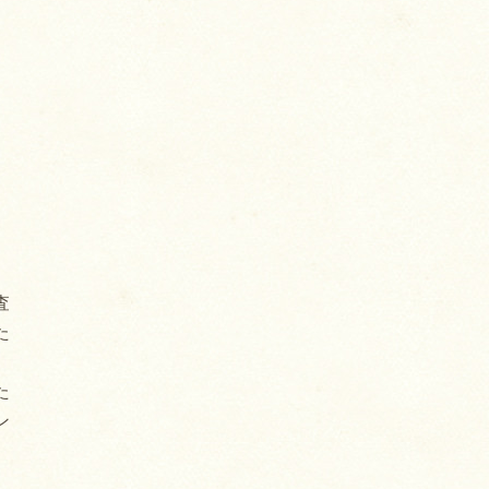
査
た
た
ン