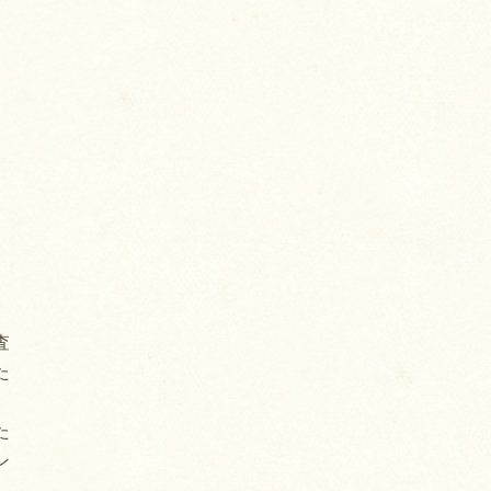
査
た
た
ン