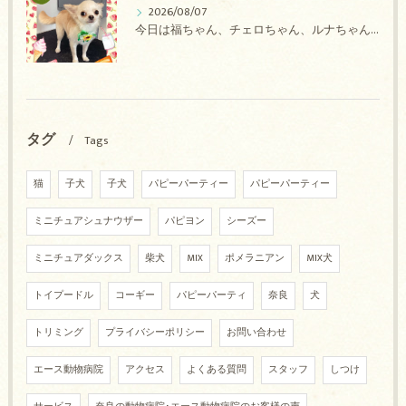
2026/08/07
今日は福ちゃん、チェロちゃん、ルナちゃん、Royちゃん、アネラちゃん、ポコちゃんのトリミングの紹介です【奈良のエース動物病院】
タグ
Tags
猫
子犬
子犬
パピーパーティー
パピーパーティー
ミニチュアシュナウザー
パピヨン
シーズー
ミニチュアダックス
柴犬
MIX
ポメラニアン
MIX犬
トイプードル
コーギー
パピーパーティ
奈良
犬
トリミング
プライバシーポリシー
お問い合わせ
エース動物病院
アクセス
よくある質問
スタッフ
しつけ