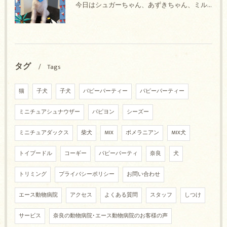
今日はシュガーちゃん、あずきちゃん、ミルキーちゃん、コロンちゃん、ココちゃんのトリミングの紹介です【奈良のエース動物病院】
タグ
Tags
猫
子犬
子犬
パピーパーティー
パピーパーティー
ミニチュアシュナウザー
パピヨン
シーズー
ミニチュアダックス
柴犬
MIX
ポメラニアン
MIX犬
トイプードル
コーギー
パピーパーティ
奈良
犬
トリミング
プライバシーポリシー
お問い合わせ
エース動物病院
アクセス
よくある質問
スタッフ
しつけ
サービス
奈良の動物病院･エース動物病院のお客様の声