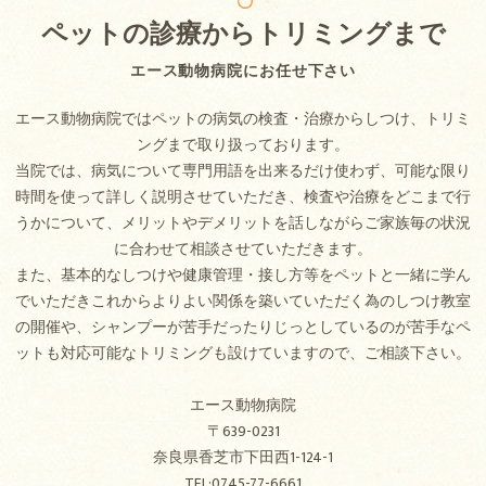
ペットの診療からトリミングまで
エース動物病院にお任せ下さい
エース動物病院ではペットの病気の検査・治療からしつけ、トリミ
ングまで取り扱っております。
当院では、病気について専門用語を出来るだけ使わず、可能な限り
時間を使って詳しく説明させていただき、検査や治療をどこまで行
うかについて、メリットやデメリットを話しながらご家族毎の状況
に合わせて相談させていただきます。
また、基本的なしつけや健康管理・接し方等をペットと一緒に学ん
でいただきこれからよりよい関係を築いていただく為のしつけ教室
の開催や、シャンプーが苦手だったりじっとしているのが苦手なペ
ットも対応可能なトリミングも設けていますので、ご相談下さい。
エース動物病院
〒639-0231
奈良県香芝市下田西1-124-1
TEL:0745-77-6661