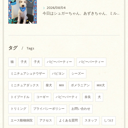
2026/08/04
今日はシュガーちゃん、あずきちゃん、ミルキーちゃん、コロンちゃん、ココちゃんのトリミングの紹介です【奈良のエース動物病院】
タグ
Tags
猫
子犬
子犬
パピーパーティー
パピーパーティー
ミニチュアシュナウザー
パピヨン
シーズー
ミニチュアダックス
柴犬
MIX
ポメラニアン
MIX犬
トイプードル
コーギー
パピーパーティ
奈良
犬
トリミング
プライバシーポリシー
お問い合わせ
エース動物病院
アクセス
よくある質問
スタッフ
しつけ