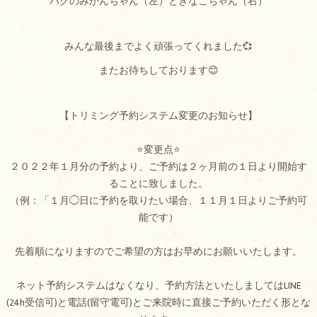
パグのみかんちゃん（左）ときなこちゃん（右）
みんな最後までよく頑張ってくれました💞
またお待ちしております😊
【トリミング予約システム変更のお知らせ】
⭐変更点⭐
２０２２年１月分の予約より、ご予約は２ヶ月前の１日より開始す
ることに致しました。
（例：「１月◯日に予約を取りたい場合、１１月１日よりご予約可
能です）
先着順になりますのでご希望の方はお早めにお願いいたします。
ネット予約システムはなくなり、予約方法といたしましてはLINE
(24h受信可)と電話(留守電可)とご来院時に直接ご予約いただく形とな