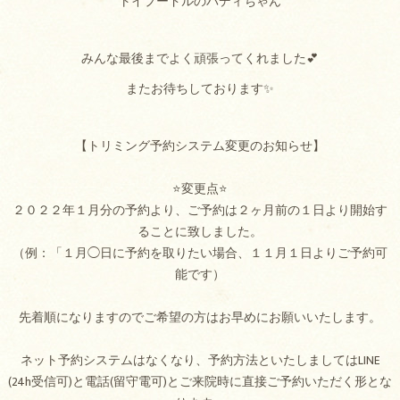
トイプードルのバディちゃん
みんな最後までよく頑張ってくれました💕
またお待ちしております✨
【トリミング予約システム変更のお知らせ】
⭐変更点⭐
２０２２年１月分の予約より、ご予約は２ヶ月前の１日より開始す
ることに致しました。
（例：「１月◯日に予約を取りたい場合、１１月１日よりご予約可
能です）
先着順になりますのでご希望の方はお早めにお願いいたします。
ネット予約システムはなくなり、予約方法といたしましてはLINE
(24h受信可)と電話(留守電可)とご来院時に直接ご予約いただく形とな