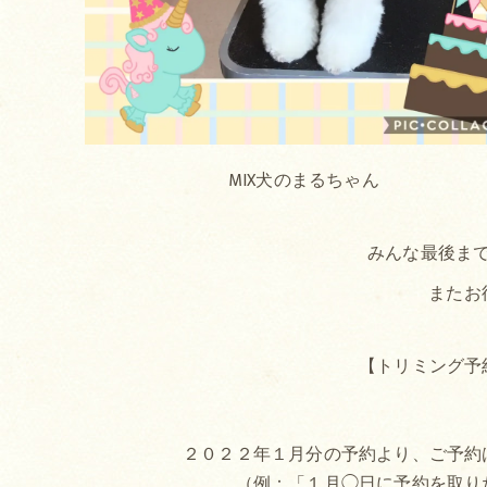
MIX犬のまるちゃん
みんな最後まで
またお
【トリミング予
２０２２年１月分の予約より、ご予約
（例：「１月◯日に予約を取り