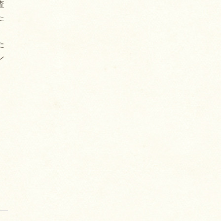
査
た
た
ン