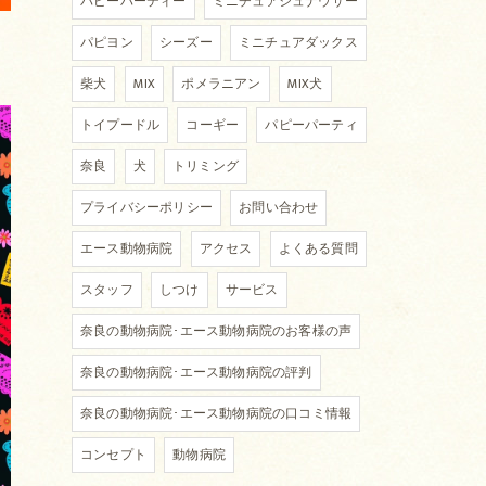
パピーパーティー
ミニチュアシュナウザー
パピヨン
シーズー
ミニチュアダックス
柴犬
MIX
ポメラニアン
MIX犬
トイプードル
コーギー
パピーパーティ
奈良
犬
トリミング
プライバシーポリシー
お問い合わせ
エース動物病院
アクセス
よくある質問
スタッフ
しつけ
サービス
奈良の動物病院･エース動物病院のお客様の声
奈良の動物病院･エース動物病院の評判
奈良の動物病院･エース動物病院の口コミ情報
コンセプト
動物病院