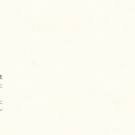
査
た
た
ン