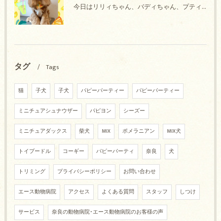
今日はリリィちゃん、バディちゃん、プティちゃん、ナッツちゃん、レンちゃんのトリミングの紹介です【奈良のエース動物病院】
タグ
Tags
猫
子犬
子犬
パピーパーティー
パピーパーティー
ミニチュアシュナウザー
パピヨン
シーズー
ミニチュアダックス
柴犬
MIX
ポメラニアン
MIX犬
トイプードル
コーギー
パピーパーティ
奈良
犬
トリミング
プライバシーポリシー
お問い合わせ
エース動物病院
アクセス
よくある質問
スタッフ
しつけ
サービス
奈良の動物病院･エース動物病院のお客様の声