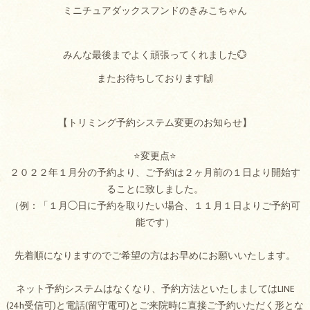
ミニチュアダックスフンドのきみこちゃん
みんな最後までよく頑張ってくれました💮
またお待ちしております🙌
【トリミング予約システム変更のお知らせ】
⭐変更点⭐
２０２２年１月分の予約より、ご予約は２ヶ月前の１日より開始す
ることに致しました。
（例：「１月◯日に予約を取りたい場合、１１月１日よりご予約可
能です）
先着順になりますのでご希望の方はお早めにお願いいたします。
ネット予約システムはなくなり、予約方法といたしましてはLINE
(24h受信可)と電話(留守電可)とご来院時に直接ご予約いただく形とな