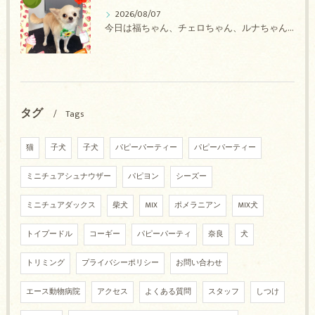
2026/08/07
今日は福ちゃん、チェロちゃん、ルナちゃん、Royちゃん、アネラちゃん、ポコちゃんのトリミングの紹介です【奈良のエース動物病院】
タグ
Tags
猫
子犬
子犬
パピーパーティー
パピーパーティー
ミニチュアシュナウザー
パピヨン
シーズー
ミニチュアダックス
柴犬
MIX
ポメラニアン
MIX犬
トイプードル
コーギー
パピーパーティ
奈良
犬
トリミング
プライバシーポリシー
お問い合わせ
エース動物病院
アクセス
よくある質問
スタッフ
しつけ