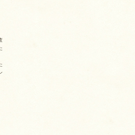
査
た
た
ン