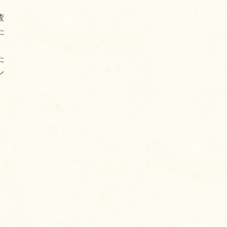
査
た
た
ン