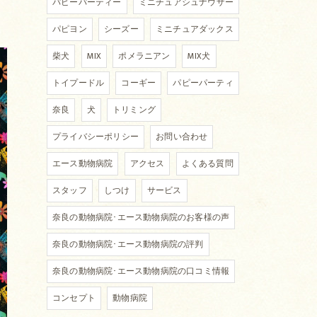
パピーパーティー
ミニチュアシュナウザー
パピヨン
シーズー
ミニチュアダックス
柴犬
MIX
ポメラニアン
MIX犬
トイプードル
コーギー
パピーパーティ
奈良
犬
トリミング
プライバシーポリシー
お問い合わせ
エース動物病院
アクセス
よくある質問
スタッフ
しつけ
サービス
奈良の動物病院･エース動物病院のお客様の声
奈良の動物病院･エース動物病院の評判
奈良の動物病院･エース動物病院の口コミ情報
コンセプト
動物病院