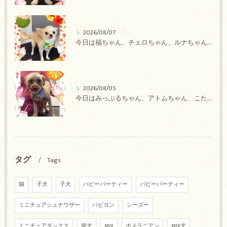
2026/08/07
今日は福ちゃん、チェロちゃん、ルナちゃん、Royちゃん、アネラちゃん、ポコちゃんのトリミングの紹介です【奈良のエース動物病院】
2026/08/05
今日はみっぷるちゃん、アトムちゃん、こたろうちゃん、ルルちゃん、アンジュちゃん、がぶちゃんのトリミングの紹介です【奈良のエース動物病院】
タグ
Tags
猫
子犬
子犬
パピーパーティー
パピーパーティー
ミニチュアシュナウザー
パピヨン
シーズー
ミニチュアダックス
柴犬
MIX
ポメラニアン
MIX犬