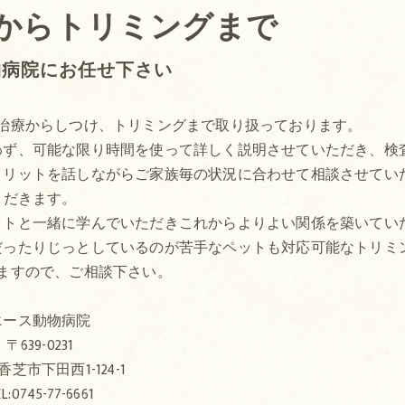
からトリミングまで
物病院にお任せ下さい
治療からしつけ、トリミングまで取り扱っております。
わず、可能な限り時間を使って詳しく説明させていただき、検
メリットを話しながらご家族毎の状況に合わせて相談させてい
だきます。
ットと一緒に学んでいただきこれからよりよい関係を築いてい
だったりじっとしているのが苦手なペットも対応可能なトリミ
ますので、ご相談下さい。
エース動物病院
〒639-0231
芝市下田西1-124-1
L:0745-77-6661