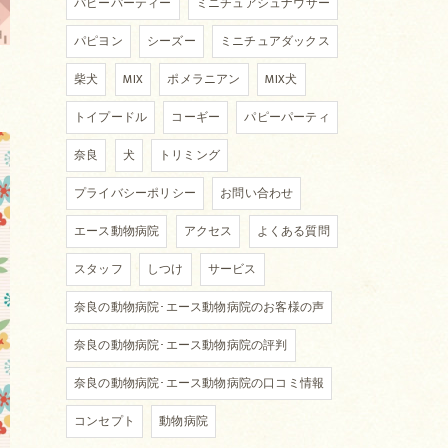
パピーパーティー
ミニチュアシュナウザー
パピヨン
シーズー
ミニチュアダックス
柴犬
MIX
ポメラニアン
MIX犬
トイプードル
コーギー
パピーパーティ
奈良
犬
トリミング
プライバシーポリシー
お問い合わせ
エース動物病院
アクセス
よくある質問
スタッフ
しつけ
サービス
奈良の動物病院･エース動物病院のお客様の声
奈良の動物病院･エース動物病院の評判
奈良の動物病院･エース動物病院の口コミ情報
コンセプト
動物病院