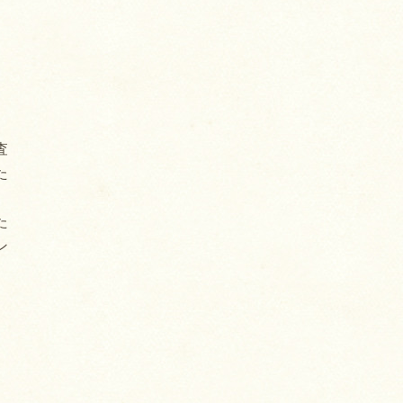
査
た
た
ン