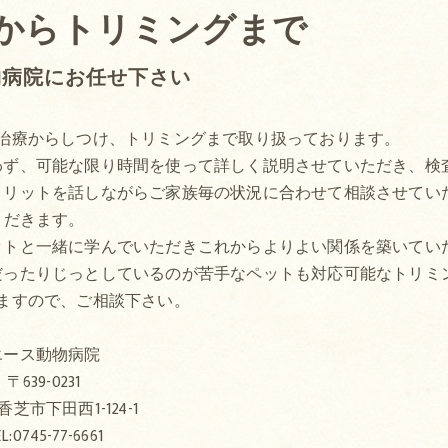
からトリミングまで
物病院にお任せ下さい
治療からしつけ、トリミングまで取り扱っております。
わず、可能な限り時間を使って詳しく説明させていただき、検
メリットを話しながらご家族毎の状況に合わせて相談させてい
だきます。
ットと一緒に学んでいただきこれからよりよい関係を築いてい
だったりじっとしているのが苦手なペットも対応可能なトリミ
ますので、ご相談下さい。
エース動物病院
〒639-0231
芝市下田西1-124-1
L:0745-77-6661