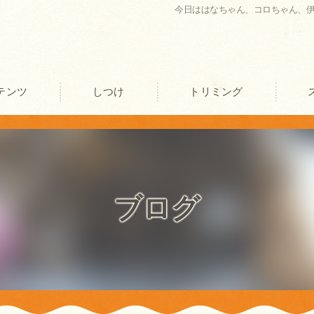
今日ははなちゃん、コロちゃん、
テンツ
しつけ
トリミング
口コミ情報
評判
ブログ
お客様の声