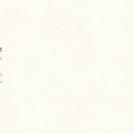
査
た
た
ン