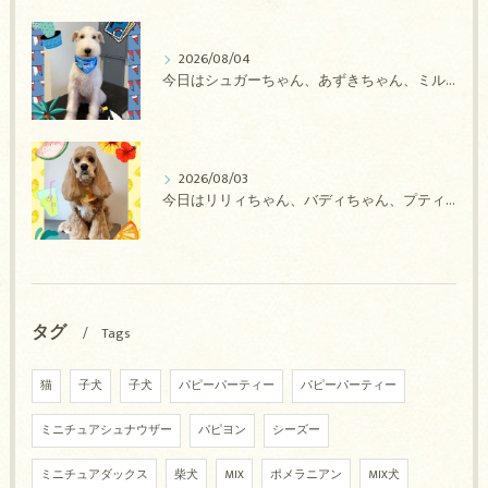
2026/08/04
今日はシュガーちゃん、あずきちゃん、ミルキーちゃん、コロンちゃん、ココちゃんのトリミングの紹介です【奈良のエース動物病院】
2026/08/03
今日はリリィちゃん、バディちゃん、プティちゃん、ナッツちゃん、レンちゃんのトリミングの紹介です【奈良のエース動物病院】
タグ
Tags
猫
子犬
子犬
パピーパーティー
パピーパーティー
ミニチュアシュナウザー
パピヨン
シーズー
ミニチュアダックス
柴犬
MIX
ポメラニアン
MIX犬