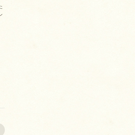
た
ン
>