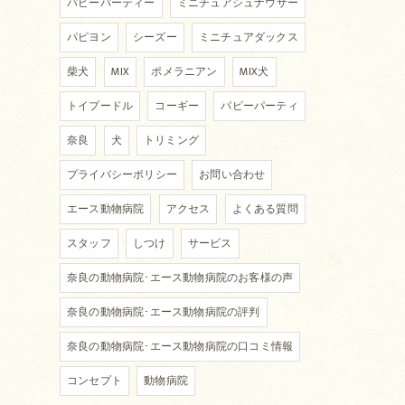
パピーパーティー
ミニチュアシュナウザー
パピヨン
シーズー
ミニチュアダックス
柴犬
MIX
ポメラニアン
MIX犬
トイプードル
コーギー
パピーパーティ
奈良
犬
トリミング
プライバシーポリシー
お問い合わせ
エース動物病院
アクセス
よくある質問
スタッフ
しつけ
サービス
奈良の動物病院･エース動物病院のお客様の声
奈良の動物病院･エース動物病院の評判
奈良の動物病院･エース動物病院の口コミ情報
コンセプト
動物病院