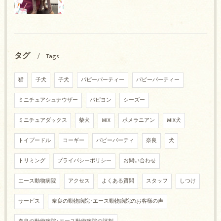
タグ
Tags
猫
子犬
子犬
パピーパーティー
パピーパーティー
ミニチュアシュナウザー
パピヨン
シーズー
ミニチュアダックス
柴犬
MIX
ポメラニアン
MIX犬
トイプードル
コーギー
パピーパーティ
奈良
犬
トリミング
プライバシーポリシー
お問い合わせ
エース動物病院
アクセス
よくある質問
スタッフ
しつけ
サービス
奈良の動物病院･エース動物病院のお客様の声