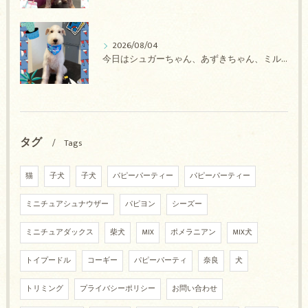
2026/08/04
今日はシュガーちゃん、あずきちゃん、ミルキーちゃん、コロンちゃん、ココちゃんのトリミングの紹介です【奈良のエース動物病院】
タグ
Tags
猫
子犬
子犬
パピーパーティー
パピーパーティー
ミニチュアシュナウザー
パピヨン
シーズー
ミニチュアダックス
柴犬
MIX
ポメラニアン
MIX犬
トイプードル
コーギー
パピーパーティ
奈良
犬
トリミング
プライバシーポリシー
お問い合わせ