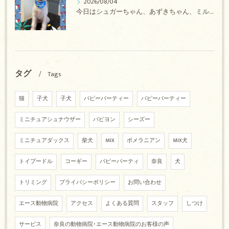
2026/08/04
今日はシュガーちゃん、あずきちゃん、ミルキーちゃん、コロンちゃん、ココちゃんのトリミングの紹介です【奈良のエース動物病院】
タグ
Tags
猫
子犬
子犬
パピーパーティー
パピーパーティー
ミニチュアシュナウザー
パピヨン
シーズー
ミニチュアダックス
柴犬
MIX
ポメラニアン
MIX犬
トイプードル
コーギー
パピーパーティ
奈良
犬
トリミング
プライバシーポリシー
お問い合わせ
エース動物病院
アクセス
よくある質問
スタッフ
しつけ
サービス
奈良の動物病院･エース動物病院のお客様の声