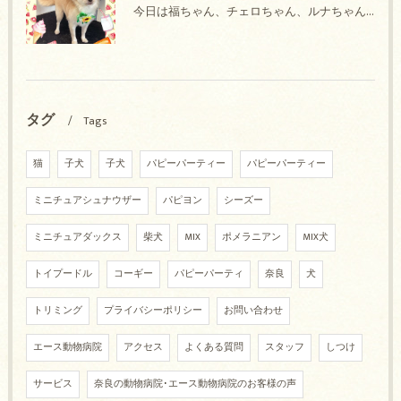
今日は福ちゃん、チェロちゃん、ルナちゃん、Royちゃん、アネラちゃん、ポコちゃんのトリミングの紹介です【奈良のエース動物病院】
タグ
Tags
猫
子犬
子犬
パピーパーティー
パピーパーティー
ミニチュアシュナウザー
パピヨン
シーズー
ミニチュアダックス
柴犬
MIX
ポメラニアン
MIX犬
トイプードル
コーギー
パピーパーティ
奈良
犬
トリミング
プライバシーポリシー
お問い合わせ
エース動物病院
アクセス
よくある質問
スタッフ
しつけ
サービス
奈良の動物病院･エース動物病院のお客様の声