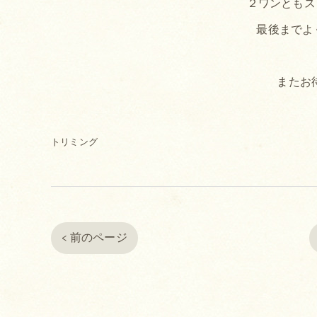
２ワンともス
最後までよ
またお
トリミング
< 前のページ