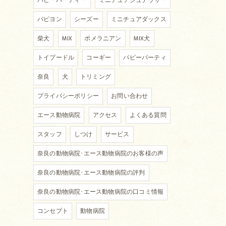
パピーパーティー
ミニチュアシュナウザー
パピヨン
シーズー
ミニチュアダックス
柴犬
MIX
ポメラニアン
MIX犬
トイプードル
コーギー
パピーパーティ
奈良
犬
トリミング
プライバシーポリシー
お問い合わせ
エース動物病院
アクセス
よくある質問
スタッフ
しつけ
サービス
奈良の動物病院･エース動物病院のお客様の声
奈良の動物病院･エース動物病院の評判
奈良の動物病院･エース動物病院の口コミ情報
コンセプト
動物病院